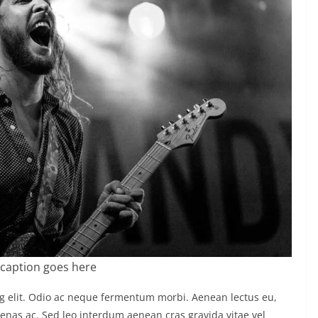
caption goes here
ng elit. Odio ac neque fermentum morbi. Aenean lectus eu,
ecenas ac. Sed leo interdum aenean cras gravida vitae vel