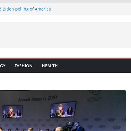
d Biden polling of America
іжі закуски та смачна паста: насолода
смачні закуски на нашій терасі
віжі закуски на нашій терасі
 на терасі: вино, закуски та паста
GY
FASHION
HEALTH