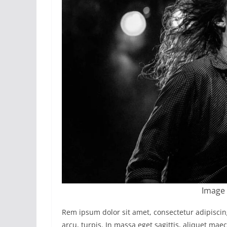
Image 
Rem ipsum dolor sit amet, consectetur adipisci
arcu, turpis. In massa eget sagittis, aliquet ma