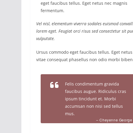
eget faucibus tellus. Eget netus nec magnis
fermentum.
Vel nisl, elementum viverra sodales euismod convalli
lorem eget. Feugiat orci risus sed consectetur sit 
vulputate.
Ursus commodo eget faucibus tellus. Eget net
vitae consequat phasellus non odio morbi biben
Felis condimentum gravida
faucibus augue. Ridiculus cras
ipsum tincidunt et. Morbi
accumsan non nisi sed tellus
mus.
– Cheyenne George