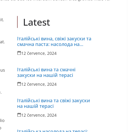
Latest
it.
Італійські вина, свіжі закуски та
at.
смачна паста: насолода на
нашій терасі
12 července, 2024
Італійські вина та смачні
ius
закуски на нашій терасі
12 července, 2024
,
.
Італійські вина та свіжі закуски
на нашій терасі
12 července, 2024
dio
o
Італійська насолода на терасі: