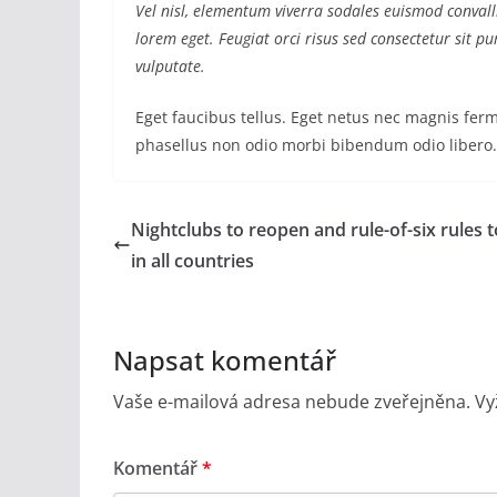
Vel nisl, elementum viverra sodales euismod convalli
lorem eget. Feugiat orci risus sed consectetur sit 
vulputate.
Eget faucibus tellus. Eget netus nec magnis f
phasellus non odio morbi bibendum odio libero.
Nightclubs to reopen and rule-of-six rules 
in all countries
Napsat komentář
Vaše e-mailová adresa nebude zveřejněna.
Vy
Komentář
*