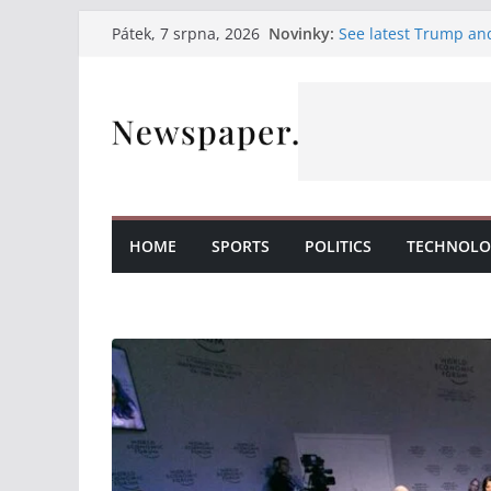
Přeskočit
Novinky:
See latest Trump an
Pátek, 7 srpna, 2026
na
Італійські вина, св
на нашій терасі
obsah
Італійські вина та 
Італійські вина та с
Італійська насолода
HOME
SPORTS
POLITICS
TECHNOLO