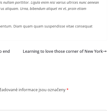
s nullam porttitor. Ligula enim nisi varius ultrices nunc aenean
purus aliquam. Urna, bibendum aliquet mi et, proin etiam
ermentum. Diam quam quam suspendisse vitae consequat
to end
Learning to love those corner of New York
žadované informace jsou označeny
*