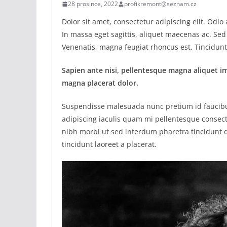
28 prosince, 2022
profikremont@seznam.cz
Dolor sit amet, consectetur adipiscing elit. Odi
In massa eget sagittis, aliquet maecenas ac. Sed
Venenatis, magna feugiat rhoncus est. Tincidunt 
Sapien ante nisi, pellentesque magna aliquet i
magna placerat dolor.
Suspendisse malesuada nunc pretium id faucibus a
adipiscing iaculis quam mi pellentesque consect
nibh morbi ut sed interdum pharetra tincidunt q
tincidunt laoreet a placerat.