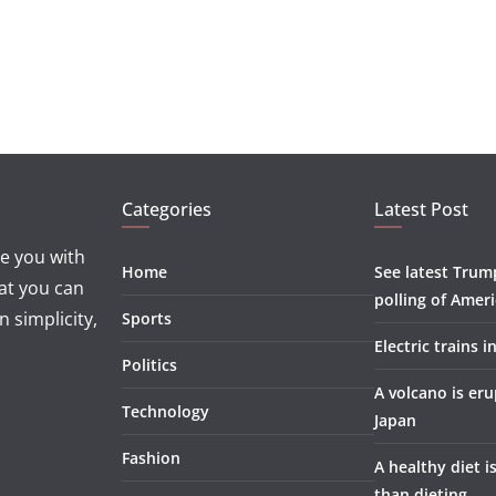
Categories
Latest Post
e you with
Home
See latest Trum
at you can
polling of Amer
 simplicity,
Sports
Electric trains i
Politics
A volcano is eru
Technology
Japan
Fashion
A healthy diet i
than dieting.