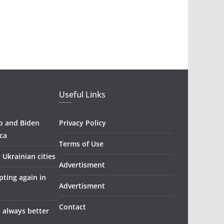
Useful Links
p and Biden
Privacy Policy
ica
Terms of Use
n Ukrainian cities
Advertisment
pting again in
Advertisment
Contact
s always better