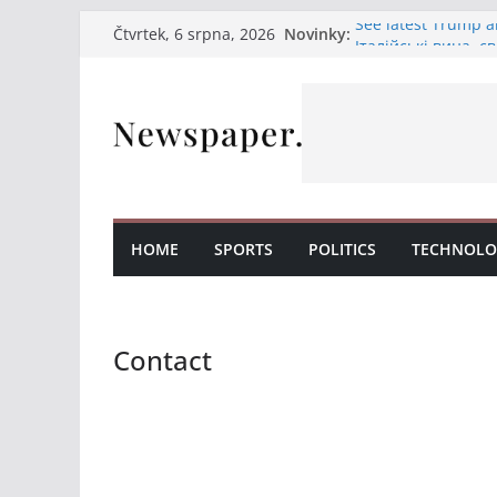
Přeskočit
See latest Trump a
Novinky:
Čtvrtek, 6 srpna, 2026
Італійські вина, с
na
на нашій терасі
obsah
Італійські вина та
Італійські вина та
Італійська насолод
HOME
SPORTS
POLITICS
TECHNOLO
Contact