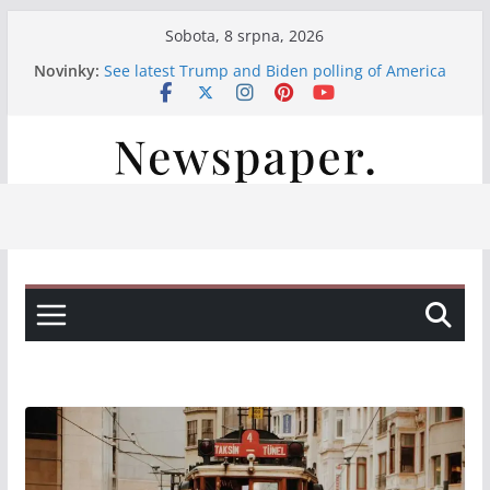
Přeskočit
Sobota, 8 srpna, 2026
na
Novinky:
See latest Trump and Biden polling of America
obsah
Італійські вина, свіжі закуски та смачна паста:
насолода на нашій терасі
Італійські вина та смачні закуски на нашій
терасі
Італійські вина та свіжі закуски на нашій
терасі
Італійська насолода на терасі: вино, закуски
та паста