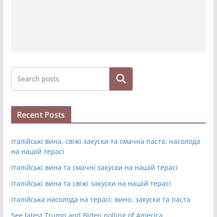
Hledat
Recent Posts
Італійські вина, свіжі закуски та смачна паста: насолода
на нашій терасі
Італійські вина та смачні закуски на нашій терасі
Італійські вина та свіжі закуски на нашій терасі
Італійська насолода на терасі: вино, закуски та паста
See latest Trump and Biden polling of America