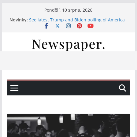
Přeskočit
Pondělí, 10 srpna, 2026
na
Novinky:
See latest Trump and Biden polling of America
obsah
Італійські вина, свіжі закуски та смачна паста:
насолода на нашій терасі
Італійські вина та смачні закуски на нашій
терасі
Італійські вина та свіжі закуски на нашій
терасі
Італійська насолода на терасі: вино, закуски
та паста