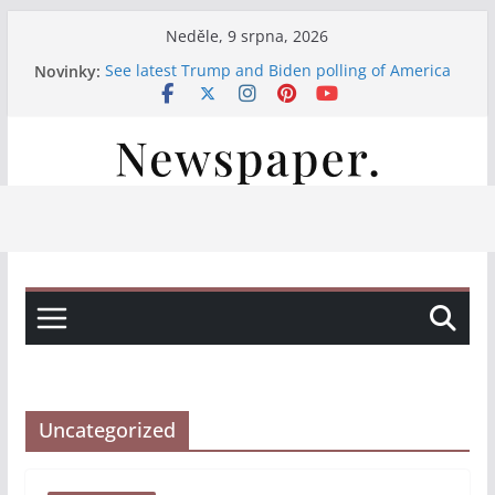
Přeskočit
Neděle, 9 srpna, 2026
na
Novinky:
See latest Trump and Biden polling of America
obsah
Італійські вина, свіжі закуски та смачна паста:
насолода на нашій терасі
Італійські вина та смачні закуски на нашій
терасі
Італійські вина та свіжі закуски на нашій
терасі
Італійська насолода на терасі: вино, закуски
та паста
Uncategorized