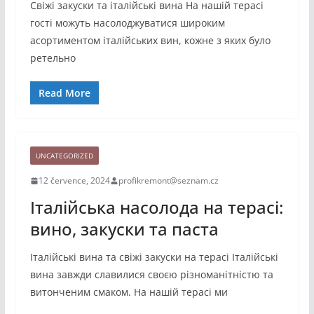
Свіжі закуски та італійські вина На нашій терасі
гості можуть насолоджуватися широким
асортиментом італійських вин, кожне з яких було
ретельно
Read More
UNCATEGORIZED
12 července, 2024
profikremont@seznam.cz
Італійська насолода на терасі:
вино, закуски та паста
Італійські вина та свіжі закуски на терасі Італійські
вина завжди славилися своєю різноманітністю та
витонченим смаком. На нашій терасі ми