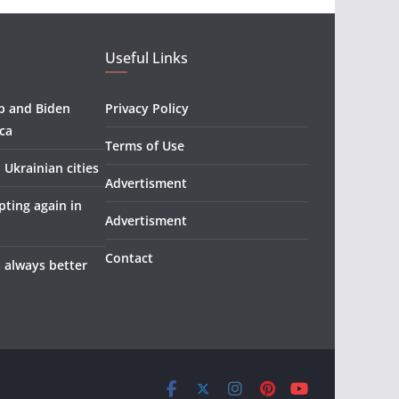
Useful Links
p and Biden
Privacy Policy
ica
Terms of Use
n Ukrainian cities
Advertisment
pting again in
Advertisment
Contact
s always better