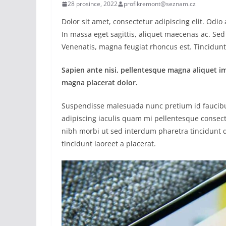
28 prosince, 2022
profikremont@seznam.cz
Dolor sit amet, consectetur adipiscing elit. Odi
In massa eget sagittis, aliquet maecenas ac. Sed
Venenatis, magna feugiat rhoncus est. Tincidunt 
Sapien ante nisi, pellentesque magna aliquet i
magna placerat dolor.
Suspendisse malesuada nunc pretium id faucibus a
adipiscing iaculis quam mi pellentesque consect
nibh morbi ut sed interdum pharetra tincidunt q
tincidunt laoreet a placerat.