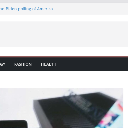
nd Biden polling of America
віжі закуски та смачна паста: насолода
 смачні закуски на нашій терасі
 свіжі закуски на нашій терасі
а на терасі: вино, закуски та паста
GY
FASHION
HEALTH