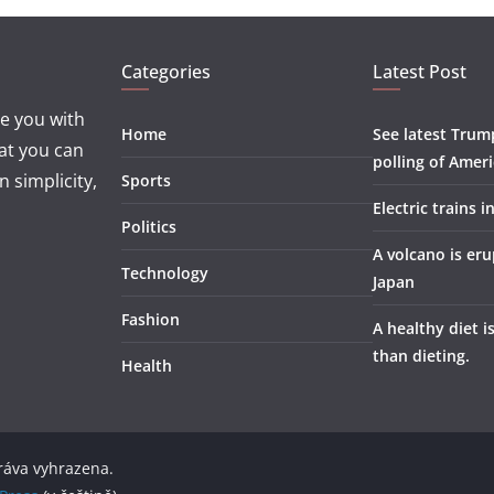
Categories
Latest Post
e you with
Home
See latest Trum
at you can
polling of Amer
 simplicity,
Sports
Electric trains i
Politics
A volcano is eru
Technology
Japan
Fashion
A healthy diet i
than dieting.
Health
ráva vyhrazena.