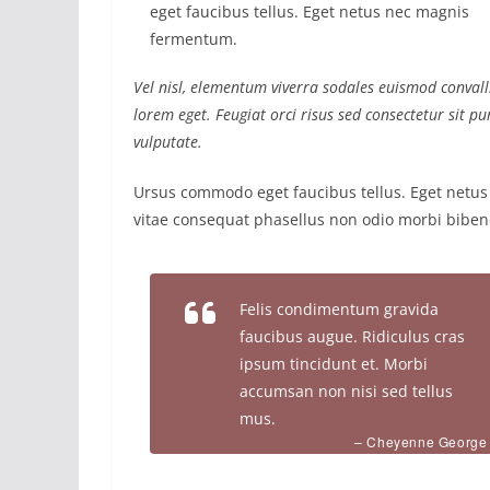
eget faucibus tellus. Eget netus nec magnis
fermentum.
Vel nisl, elementum viverra sodales euismod convalli
lorem eget. Feugiat orci risus sed consectetur sit 
vulputate.
Ursus commodo eget faucibus tellus. Eget net
vitae consequat phasellus non odio morbi biben
Felis condimentum gravida
faucibus augue. Ridiculus cras
ipsum tincidunt et. Morbi
accumsan non nisi sed tellus
mus.
– Cheyenne George