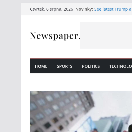
Přeskočit
Novinky:
See latest Trump a
Čtvrtek, 6 srpna, 2026
na
Італійські вина, с
на нашій терасі
obsah
Італійські вина та
Італійські вина та
Італійська насолод
HOME
SPORTS
POLITICS
TECHNOLO