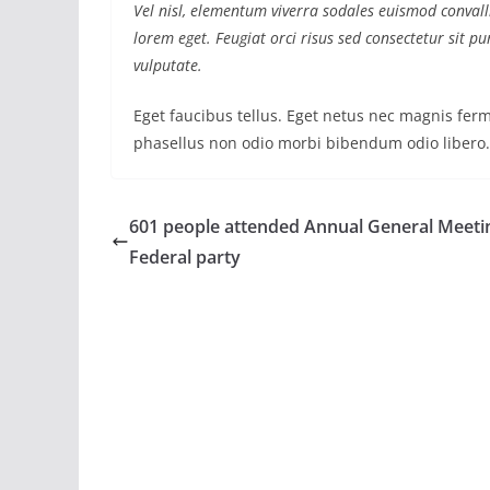
Vel nisl, elementum viverra sodales euismod convalli
lorem eget. Feugiat orci risus sed consectetur sit 
vulputate.
Eget faucibus tellus. Eget netus nec magnis f
phasellus non odio morbi bibendum odio libero.
601 people attended Annual General Meeti
Federal party