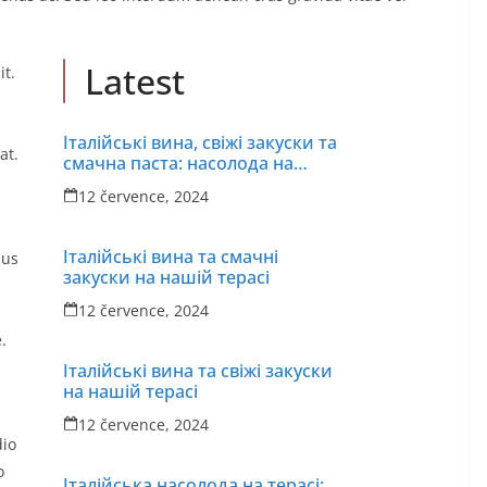
Latest
it.
Італійські вина, свіжі закуски та
at.
смачна паста: насолода на
нашій терасі
12 července, 2024
Італійські вина та смачні
ius
закуски на нашій терасі
12 července, 2024
,
.
Італійські вина та свіжі закуски
на нашій терасі
12 července, 2024
dio
o
Італійська насолода на терасі: